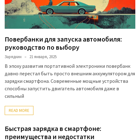
недостатки
Повербанк
для
ноутбука
Повербанки для запуска автомобиля:
руководство по выбору
Беспроводной
Зарядкин
21 января, 2025
повербанк
В эпоху развития портативной электроники повербанк
Повербанк
давно перестал быть просто внешним аккумулятором для
для
зарядки смартфона. Современные мощные устройства
айфон
способны запустить двигатель автомобиля даже в
сильный
MOST
READ MORE
USED
CATEGORIES
Быстрая зарядка в смартфоне:
преимущества и недостатки
Powerbank