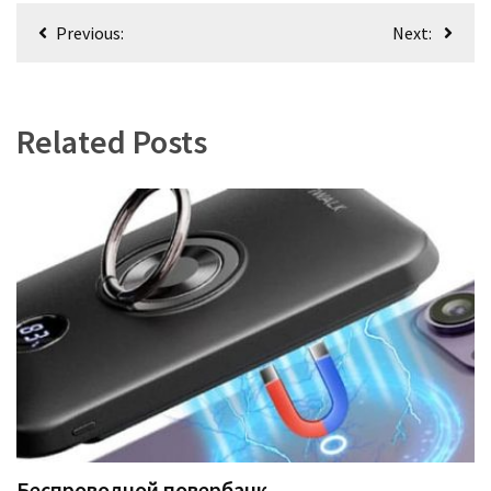
Навигация
Previous:
Next:
по
записям
Related Posts
Беспроводной повербанк