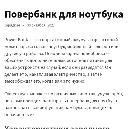
недостатки
Повербанк для ноутбука
Повербанк
Зарядкин
30 октября, 2022
для
ноутбука
Power Bank — это портативный аккумулятор, который
Беспроводной
может заряжать ваш ноутбук, мобильный телефон или
повербанк
другие устройства. Основная задача повербанка —
обеспечить дополнительный источник питания для
Повербанк
ваших устройств на случай, если они разрядятся. Он
для
делает это, накапливая электричество, а затем
айфон
высвобождая его, когда вам это нужно.
Существует множество различных типов аккумуляторов,
MOST
поэтому прежде чем выбрать повербанк для ноутбука
USED
важно знать, какие функции вам нужны, прежде чем
CATEGORIES
оплачивать их.
Powerbank
Характеристики зарядного